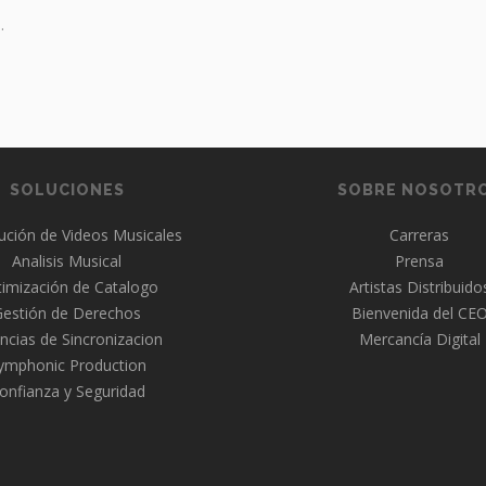
.
SOLUCIONES
SOBRE NOSOTR
bución de Videos Musicales
Carreras
Analisis Musical
Prensa
imización de Catalogo
Artistas Distribuido
Gestión de Derechos
Bienvenida del CE
ncias de Sincronizacion
Mercancía Digital
ymphonic Production
onfianza y Seguridad