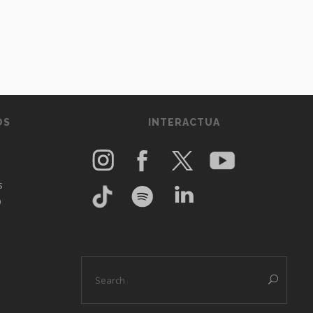
OS
INTERACTUA
s
O