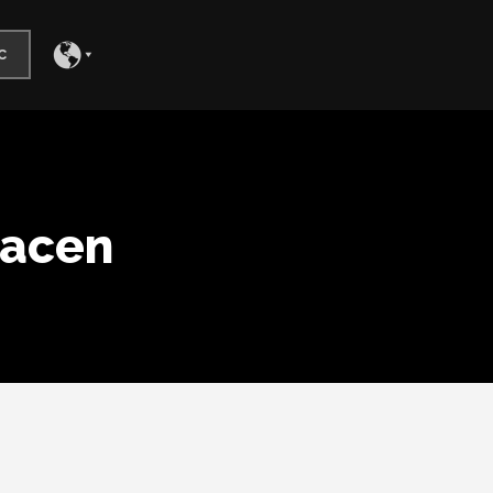
c
hacen