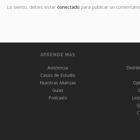
Lo siento, debes estar
conectado
para publicar un comentario
APRENDE MAS
Asistencia
Distri
Casos de Estudio
Nuestras Alianzas
Opt
Guias
Podcasts
Lice
S
C