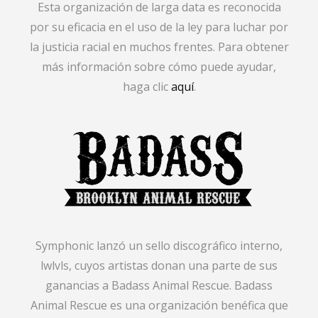
Esta organización de larga data es reconocida
por su eficacia en el uso de la ley para luchar por
la justicia racial en muchos frentes. Para obtener
más información sobre cómo puede ayudar,
haga clic
aquí
.
Symphonic lanzó un sello discográfico interno,
lwlvls, cuyos artistas donan una parte de sus
ganancias a Badass Animal Rescue. Badass
Animal Rescue es una organización benéfica que