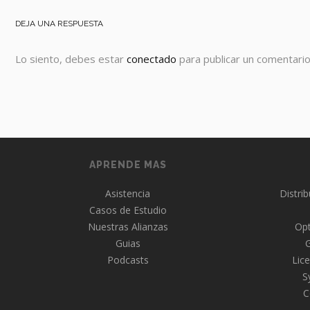
DEJA UNA RESPUESTA
Lo siento, debes estar
conectado
para publicar un comentario
APRENDE MAS
Asistencia
Distri
Casos de Estudio
Nuestras Alianzas
Opt
Guias
Podcasts
Lice
S
C