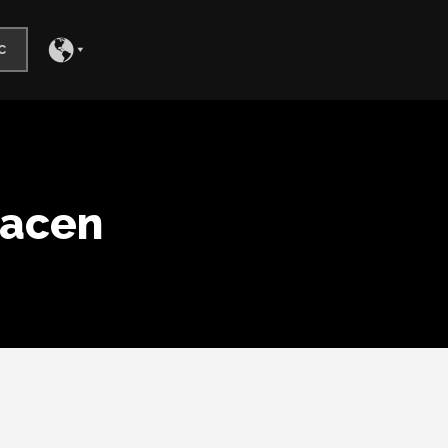
c
hacen