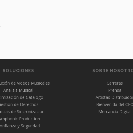
.
SOLUCIONES
SOBRE NOSOTR
bución de Videos Musicales
Carreras
Analisis Musical
Prensa
imización de Catalogo
Artistas Distribuido
Gestión de Derechos
Bienvenida del CE
ncias de Sincronizacion
Mercancía Digital
ymphonic Production
onfianza y Seguridad