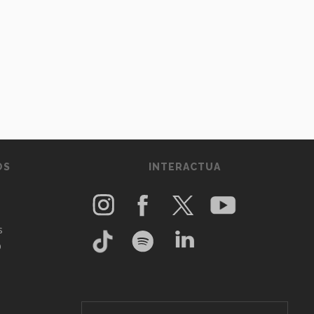
OS
INTERACTUA
s
O