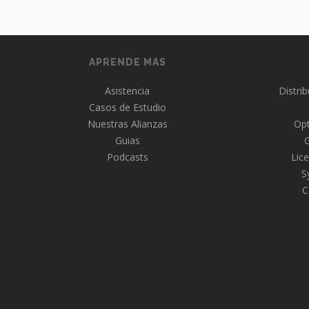
APRENDE MAS
Asistencia
Distri
Casos de Estudio
Nuestras Alianzas
Opt
Guias
Podcasts
Lice
S
C