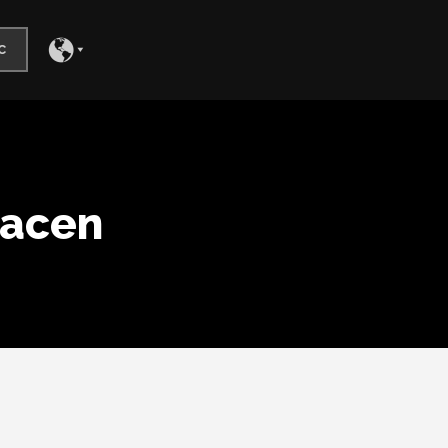
c
hacen