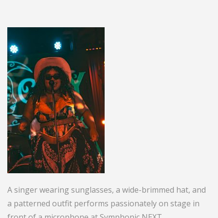
A singer wearing sunglasses, a wide-brimmed hat, and
a patterned outfit performs passionately on stage in
front of a microphone at Symphonic NEXT.