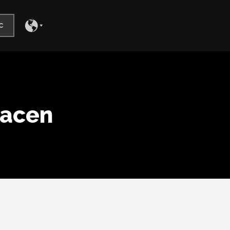
c
hacen