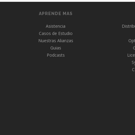
APRENDE MAS
Asistencia
Distri
Casos de Estudio
Nuestras Alianzas
Opt
Guias
Podcasts
Lice
S
C