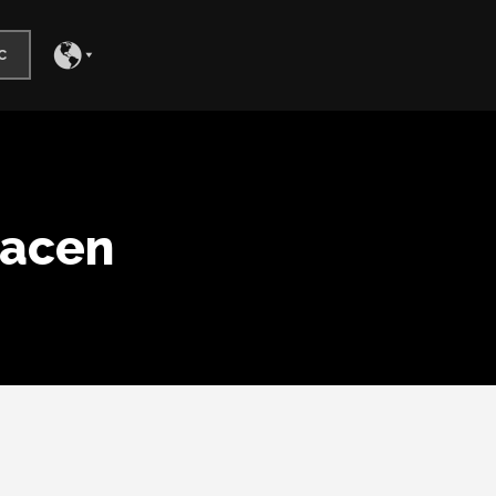
c
hacen