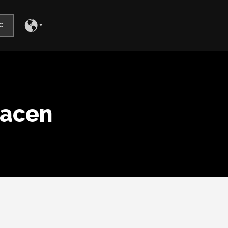
c
hacen