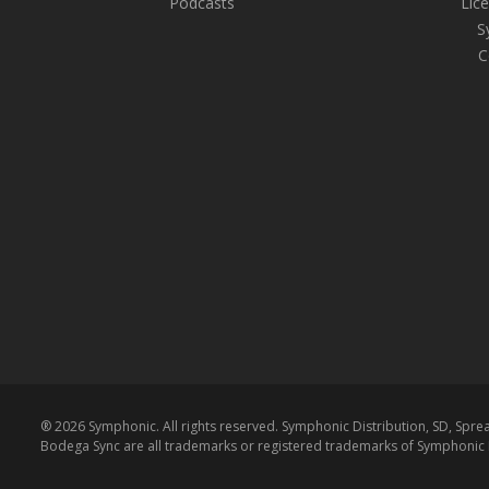
Podcasts
Lice
S
C
® 2026 Symphonic. All rights reserved. Symphonic Distribution, SD, Spr
Bodega Sync are all trademarks or registered trademarks of Symphonic D