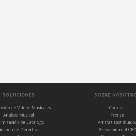
SOLUCIONES
SOBRE NOSOTR
bución de Videos Musicales
Carreras
Analisis Musical
Prensa
imización de Catalogo
Artistas Distribuido
Gestión de Derechos
Bienvenida del CE