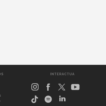
OS
INTERACTUA
s
O