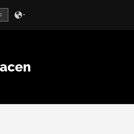
c
hacen