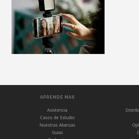
APRENDE MAS
Asistencia
Distri
Casos de Estudio
Nuestras Alianzas
Opt
Guias