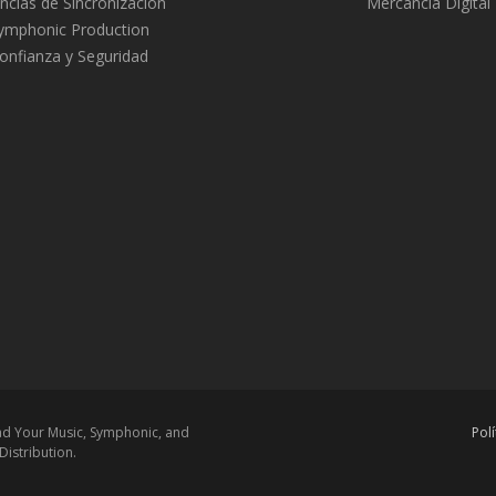
ncias de Sincronizacion
Mercancía Digital
ymphonic Production
onfianza y Seguridad
ead Your Music, Symphonic, and
Pol
istribution.