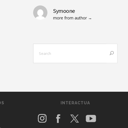
Symoone
more from author
OS
INTERACTUA