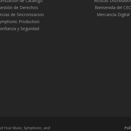
imización de Catalogo
Artistas Distribuido
Gestión de Derechos
Bienvenida del CE
ncias de Sincronizacion
Mercancía Digital
ymphonic Production
onfianza y Seguridad
ead Your Music, Symphonic, and
Pol