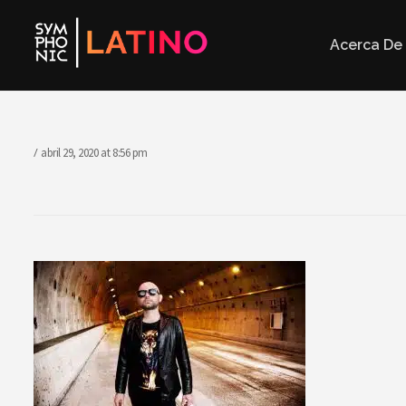
Acerca De
abril 29, 2020
at
8:56 pm