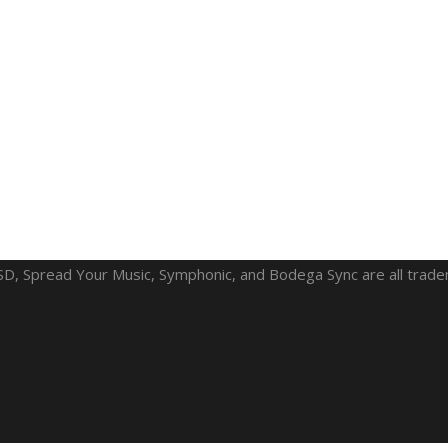
 SD, Spread Your Music, Symphonic, and Bodega Sync are all trad