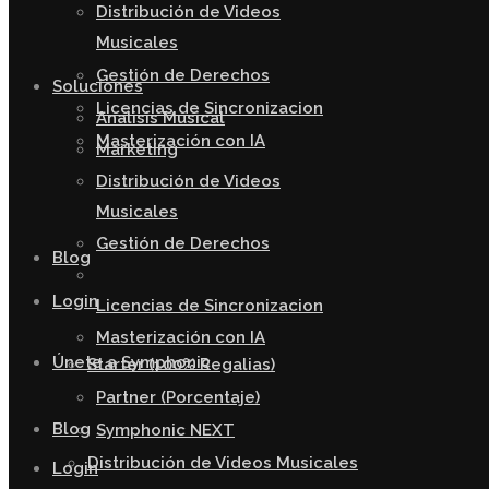
Distribución de Videos
Musicales
Gestión de Derechos
Soluciones
Licencias de Sincronizacion
Analisis Musical
Masterización con IA
Marketing
Distribución de Videos
Musicales
Gestión de Derechos
Blog
Login
Licencias de Sincronizacion
Masterización con IA
Únete a Symphonic
Starter (100% Regalias)
Partner (Porcentaje)
Blog
Symphonic NEXT
Distribución de Videos Musicales
Login