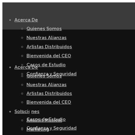
Acerca De
Quíenes Somos
Nuestras Alianzas
Artistas Distribuidos
Bienvenida del CEO
Casos de Estudio
Acerca De
Confianza y Seguridad
Quíenes Somos
Nuestras Alianzas
Artistas Distribuidos
Bienvenida del CEO
Soluciones
Casos de Estudio
Analisis Musical
Confianza y Seguridad
Marketing