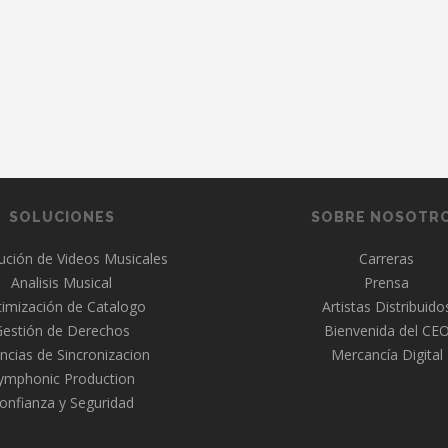
SOLUCIONES
SOBRE NOSOTR
bución de Videos Musicales
Carreras
Analisis Musical
Prensa
imización de Catalogo
Artistas Distribuido
Gestión de Derechos
Bienvenida del CE
ncias de Sincronizacion
Mercancía Digital
ymphonic Production
onfianza y Seguridad