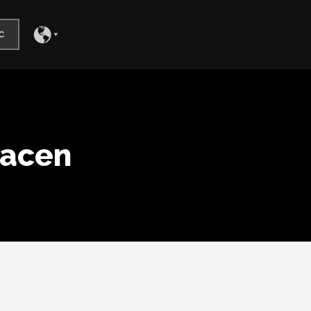
c
hacen