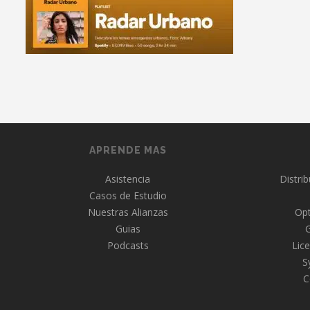
APRENDE MAS
Asistencia
Distri
Casos de Estudio
Nuestras Alianzas
Opt
Guias
Podcasts
Lice
S
C