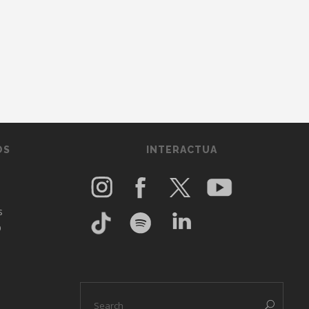
OS
INTERACTUA
s
O