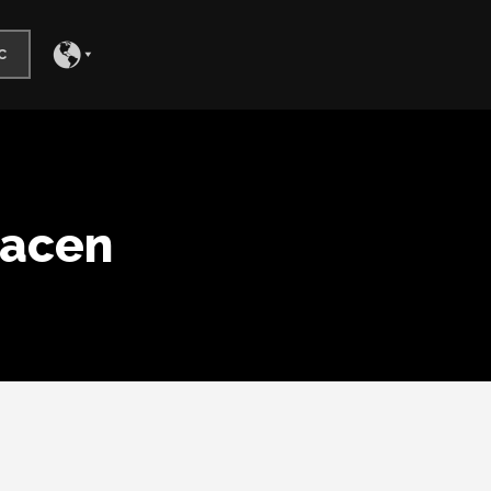
c
hacen