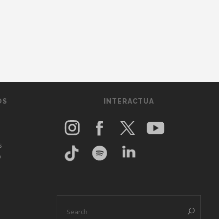
OS
INTERACTUA
s
O