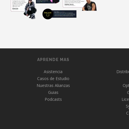
APRENDE MAS
Asistencia
Distri
Casos de Estudio
Nuestras Alianzas
Opt
Guias
Podcasts
Lice
S
C