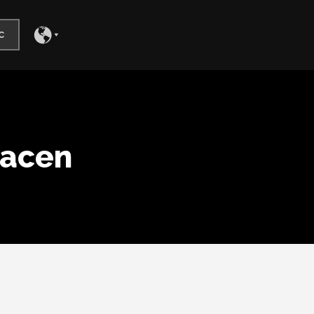
c
hacen