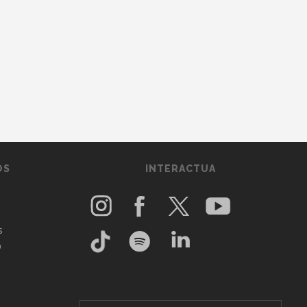
OS
INTERACTUA
s
O