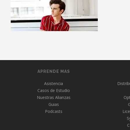
APRENDE MAS
Asistencia
Distri
Casos de Estudio
Nuestras Alianzas
Opt
Guias
Podcasts
Lice
S
C