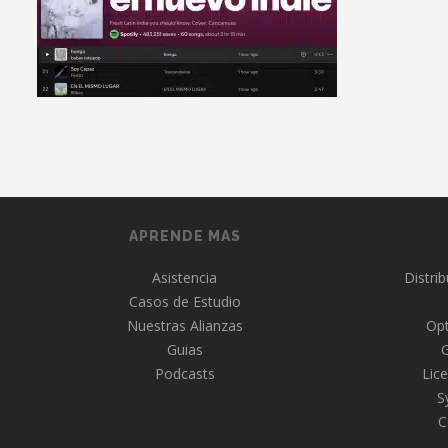
APRENDE MAS
Asistencia
Distri
Casos de Estudio
Nuestras Alianzas
Opt
Guias
Podcasts
Lice
S
C