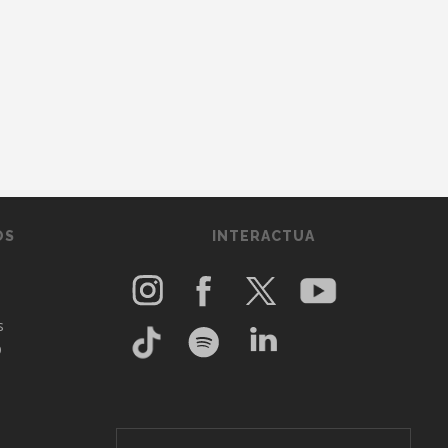
OS
INTERACTUA
s
O