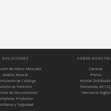
SOLUCIONES
SOBRE NOSOTR
bución de Videos Musicales
Carreras
Analisis Musical
Prensa
imización de Catalogo
Artistas Distribuido
Gestión de Derechos
Bienvenida del CE
ncias de Sincronizacion
Mercancía Digital
ymphonic Production
onfianza y Seguridad