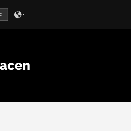
c
hacen