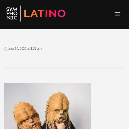
junio 10, 2025
at
1:27 am