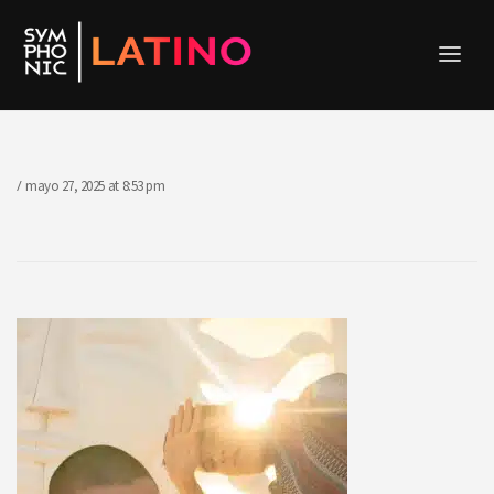
mayo 27, 2025
at
8:53 pm